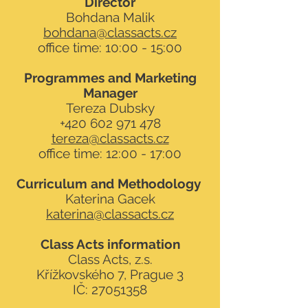
Director
Bohdana Malik
bohdana@classacts.cz
office time: 10:00 - 15:00
Programmes and Marketing
Manager
Tereza Dubsky
+420 602 971 478
tereza@classacts.cz
office time: 12:00 - 17:00
Curriculum and Methodology
Katerina Gacek
katerina@classacts.cz
Class Acts information
Class Acts, z.s.
Křížkovského 7, Prague 3
IČ:
27051358